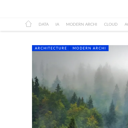
DATA
IA
MODERN ARCHI
CLOUD
A
ARCHITECTURE
MODERN ARCHI