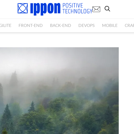
GILITE
FRONT-END
BACK-END
DEVOPS
MOBILE
CRA