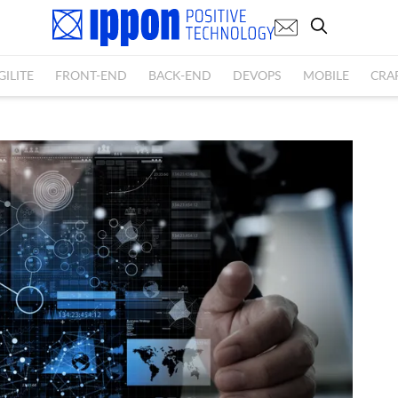
GILITE
FRONT-END
BACK-END
DEVOPS
MOBILE
CRA