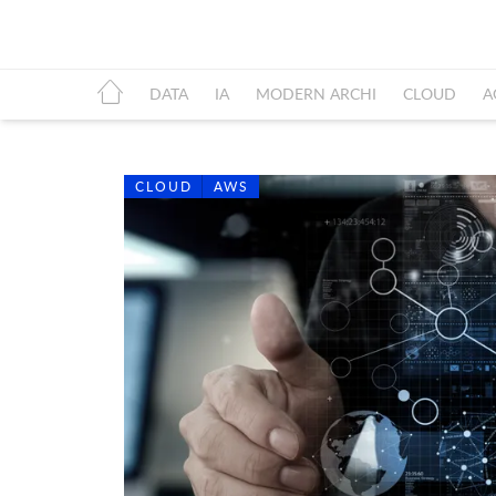
DATA
IA
MODERN ARCHI
CLOUD
A
CLOUD
AWS