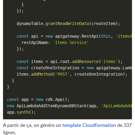
}
}
)
;
    dynamoTable
.
grantReadWriteData
(
createItem
)
;
const
 api 
=
new
apigateway
.
RestApi
(
this
,
'itemsAp
      restApiName
:
'Items Service'
}
)
;
const
 items 
=
 api
.
root
.
addResource
(
'items'
)
;
const
 createOneIntegration 
=
new
apigateway
.
Lambd
    items
.
addMethod
(
'POST'
,
 createOneIntegration
)
;
}
}
const
 app 
=
new
cdk
.
App
(
)
;
new
ApiLambdaAddItemDynamoDBStack
(
app
,
'ApiLambdaAddI
app
.
synth
(
)
;
A partir de ça, on génére un
template Cloudformation
de 337
lignes.