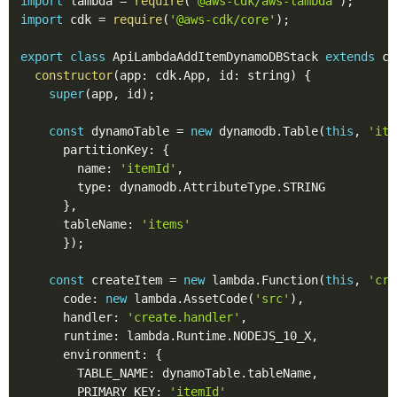
import
 lambda 
=
require
(
'@aws-cdk/aws-lambda'
)
;
import
 cdk 
=
require
(
'@aws-cdk/core'
)
;
export
class
ApiLambdaAddItemDynamoDBStack
extends
cd
constructor
(
app
:
 cdk
.
App
,
 id
:
 string
)
{
super
(
app
,
 id
)
;
const
 dynamoTable 
=
new
dynamodb
.
Table
(
this
,
'ite
      partitionKey
:
{
        name
:
'itemId'
,
        type
:
 dynamodb
.
AttributeType
.
STRING

}
,
      tableName
:
'items'
}
)
;
const
 createItem 
=
new
lambda
.
Function
(
this
,
'cre
      code
:
new
lambda
.
AssetCode
(
'src'
)
,
      handler
:
'create.handler'
,
      runtime
:
 lambda
.
Runtime
.
NODEJS_10_X
,
      environment
:
{
        TABLE_NAME
:
 dynamoTable
.
tableName
,
        PRIMARY_KEY
:
'itemId'