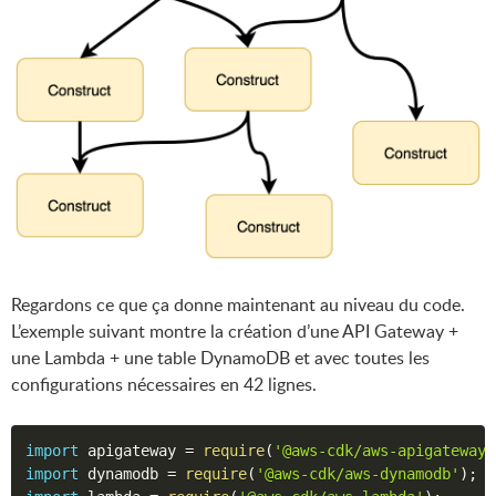
Regardons ce que ça donne maintenant au niveau du code.
L’exemple suivant montre la création d’une API Gateway +
une Lambda + une table DynamoDB et avec toutes les
configurations nécessaires en 42 lignes.
import
 apigateway 
=
require
(
'@aws-cdk/aws-apigateway'
import
 dynamodb 
=
require
(
'@aws-cdk/aws-dynamodb'
)
;