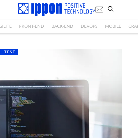
GILITE
FRONT-END
BACK-END
DEVOPS
MOBILE
CRA
TEST