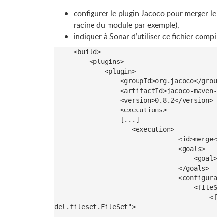
configurer le plugin Jacoco pour merger le
racine du module par exemple),
indiquer à Sonar d’utiliser ce fichier compi
<
build
>
<
plugins
>
<
plugin
>
<
groupId
>
org.jacoco
</
grou
<
artifactId
>
jacoco-maven-
<
version
>
0.8.2
</
version
>
<
executions
>
                 [...]

<
execution
>
<
id
>
merge
<
<
goals
>
<
goal
>
</
goals
>
<
configura
<
fileS
<
f
del.fileset.FileSet"
>