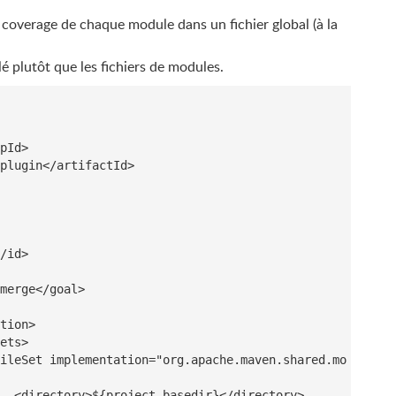
 coverage de chaque module dans un fichier global (à la
lé plutôt que les fichiers de modules.
pId
>
plugin
</
artifactId
>
/
id
>
merge
</
goal
>
tion
>
ets
>
ileSet
implementation
=
"org.apache.maven.shared.mo
<
directory
>
${project.basedir}
</
directory
>