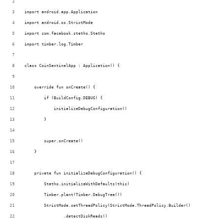
import android.app.Application
import android.os.StrictMode
import com.facebook.stetho.Stetho
import timber.log.Timber
class CoinSentinelApp : Application() {
    override fun onCreate() {
        if (BuildConfig.DEBUG) {
            initializeDebugConfiguration()
        }
        super.onCreate()
    }
    private fun initializeDebugConfiguration() {
        Stetho.initializeWithDefaults(this)
        Timber.plant(Timber.DebugTree())
        StrictMode.setThreadPolicy(StrictMode.ThreadPolicy.Builder()
                .detectDiskReads()