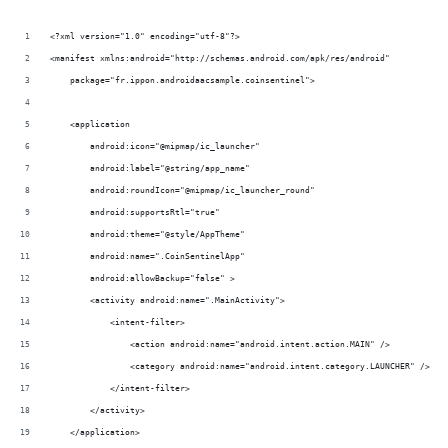
<?xml version="1.0" encoding="utf-8"?>
<manifest xmlns:android="http://schemas.android.com/apk/res/android"
    package="fr.ippon.androidaacsample.coinsentinel">
    <application
        android:icon="@mipmap/ic_launcher"
        android:label="@string/app_name"
        android:roundIcon="@mipmap/ic_launcher_round"
        android:supportsRtl="true"
        android:theme="@style/AppTheme"
        android:name=".CoinSentinelApp"
        android:allowBackup="false" >
        <activity android:name=".MainActivity">
            <intent-filter>
                <action android:name="android.intent.action.MAIN" />
                <category android:name="android.intent.category.LAUNCHER" />
            </intent-filter>
        </activity>
    </application>