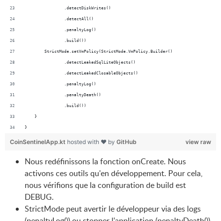
                .detectDiskWrites()
                .detectAll()
                .penaltyLog()
                .build())
        StrictMode.setVmPolicy(StrictMode.VmPolicy.Builder()
                .detectLeakedSqlLiteObjects()
                .detectLeakedClosableObjects()
                .penaltyLog()
                .penaltyDeath()
                .build())
    }
}
CoinSentinelApp.kt
hosted with ❤ by
GitHub
view raw
Nous redéfinissons la fonction onCreate. Nous
activons ces outils qu'en développement. Pour cela,
nous vérifions que la configuration de build est
DEBUG.
StrictMode peut avertir le développeur via des logs
(penaltyLog()) ou stopper l'application (penaltyDeath()).