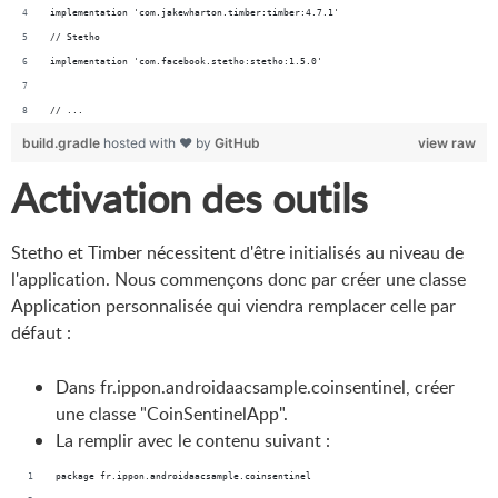
implementation 'com.jakewharton.timber:timber:4.7.1'
// Stetho
implementation 'com.facebook.stetho:stetho:1.5.0'
// ...
build.gradle
hosted with ❤ by
GitHub
view raw
Activation des outils
Stetho et Timber nécessitent d'être initialisés au niveau de
l'application. Nous commençons donc par créer une classe
Application personnalisée qui viendra remplacer celle par
défaut :
Dans fr.ippon.androidaacsample.coinsentinel, créer
une classe "CoinSentinelApp".
La remplir avec le contenu suivant :
package fr.ippon.androidaacsample.coinsentinel