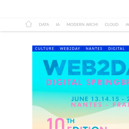
DATA
IA
MODERN ARCHI
CLOUD
A
CULTURE
WEB2DAY
NANTES
DIGITAL