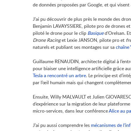
de données proposées par Google, et qui visent à 
J’ai pu découvrir de plus près le monde des dro
Benjamin LAVAYSSIERE, pilote pro de drones et 
piloté le drone pour le clip
Basique
d’Orelsan. E
Drone Racing
et Lexie JANSON, pilote pro et
fr
naturels et publiant ses montages sur sa
chaîne
Guillaume RENAUDIN, architecte digital à l’entre
pour biaiser une intelligence artificielle grâce au
Tesla a rencontré un arbre
. Le principe est d’in
par l’œil humain mais qui changent complètement l
Ensuite, Willy MALVAULT et Julien GIOVARESCO,
d’expérience sur la migration de leur plateform
micro-services, dans leur conférence
Alice au p
J’ai pu aussi comprendre les
mécanismes de l’in