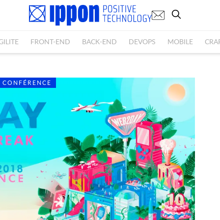
GILITE
FRONT-END
BACK-END
DEVOPS
MOBILE
CRA
CONFÉRENCE